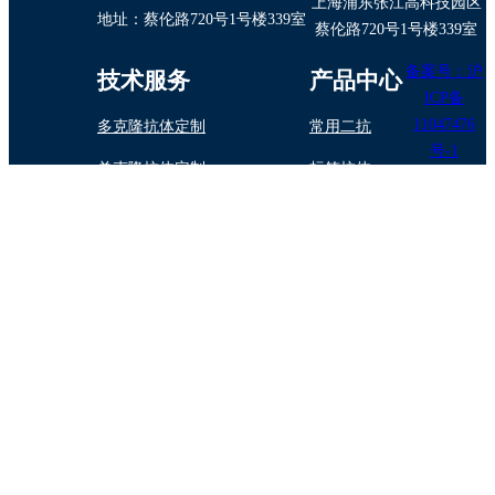
上海浦东张江高科技园区
地址：蔡伦路720号1号楼339室
蔡伦路720号1号楼339室
备案号：沪
技术服务
产品中心
ICP备
11047476
多克隆抗体定制
常用二抗
号-1
单克隆抗体定制
标签抗体
抗体纯化/标记
内参抗体
蛋白与多肽制备
植物抗体
抗体药物定制开发
诊断试剂原料
技术专题
酶标抗体（二 抗）的选择
抗体保存指南
抗体交叉反应的原因