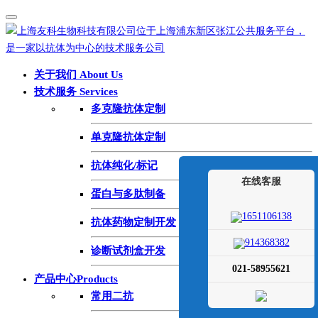
关于我们 About Us
技术服务 Services
多克隆抗体定制
单克隆抗体定制
抗体纯化/标记
在线客服
蛋白与多肽制备
1651106138
抗体药物定制开发
914368382
诊断试剂盒开发
021-58955621
产品中心Products
常用二抗