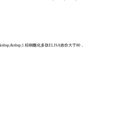
sp;&nbsp;&nbsp;1.棕榈酰化多肽ELISA效价大于80，