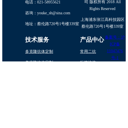
司 版权所有 2018 All
电话：021-58955621
Rights Reserved
咨询：youke_sh@sina.com
上海浦东张江高科技园区
地址：蔡伦路720号1号楼339室
蔡伦路720号1号楼339室
备案号：沪
技术服务
产品中心
ICP备
11047476
多克隆抗体定制
常用二抗
号-1
单克隆抗体定制
标签抗体
抗体纯化/标记
内参抗体
蛋白与多肽制备
植物抗体
抗体药物定制开发
诊断试剂原料
技术专题
酶标抗体（二 抗）的选择