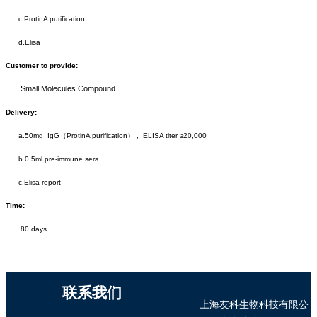
c.ProtinA purification
d.Elisa
Customer to provide:
Small Molecules Compound
Delivery:
a.50mg IgG（ProtinA purification） , ELISA titer ≥20,000
b.0.5ml pre-immune sera
c.Elisa report
Time:
80 days
联系我们
上海友科生物科技有限公