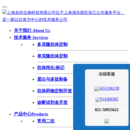
关于我们 About Us
技术服务 Services
多克隆抗体定制
单克隆抗体定制
抗体纯化/标记
在线客服
蛋白与多肽制备
1651106138
抗体药物定制开发
914368382
诊断试剂盒开发
021-58955621
产品中心Products
常用二抗