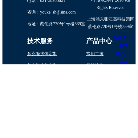
司 版权所有 2018 All
电话：021-58955621
Rights Reserved
咨询：youke_sh@sina.com
上海浦东张江高科技园区
地址：蔡伦路720号1号楼339室
蔡伦路720号1号楼339室
备案号：沪
技术服务
产品中心
ICP备
11047476
多克隆抗体定制
常用二抗
号-1
单克隆抗体定制
标签抗体
抗体纯化/标记
内参抗体
蛋白与多肽制备
植物抗体
抗体药物定制开发
诊断试剂原料
技术专题
酶标抗体（二 抗）的选择