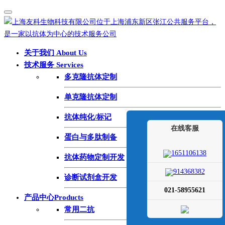
关于我们 About Us
技术服务 Services
多克隆抗体定制
单克隆抗体定制
抗体纯化/标记
在线客服
蛋白与多肽制备
1651106138
抗体药物定制开发
914368382
诊断试剂盒开发
021-58955621
产品中心Products
常用二抗