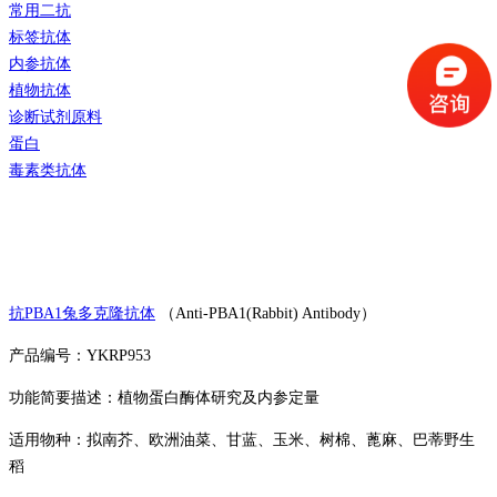
常用二抗
标签抗体
内参抗体
植物抗体
诊断试剂原料
蛋白
毒素类抗体
抗PBA1兔多克隆抗体
（Anti-PBA1(Rabbit) Antibody）
产品编号：YKRP953
功能简要描述：植物蛋白酶体研究及内参定量
适用物种：拟南芥、欧洲油菜、甘蓝、玉米、树棉、蓖麻、巴蒂野生
稻