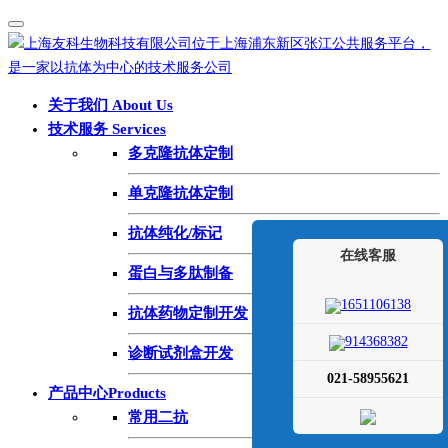
关于我们 About Us
技术服务 Services
多克隆抗体定制
单克隆抗体定制
抗体纯化/标记
在线客服
蛋白与多肽制备
1651106138
抗体药物定制开发
914368382
诊断试剂盒开发
021-58955621
产品中心Products
常用二抗