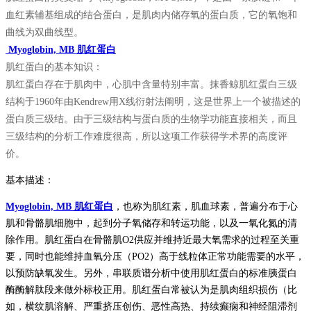
血红素辅基组成的结合蛋白，是肌肉内储存氧的蛋白质，它的氧饱和
曲线为双曲线型。
Myoglobin, MB 肌红蛋白
肌红蛋白的基本知识：
肌红蛋白存在于肌肉中，心肌中含量特别丰富。抹香鲸肌红蛋白三级
结构于1960年由Kendrew用X线衍射法阐明，这是世界上一个被描述的
蛋白质三级结。由于三级结构与蛋白质的生物学功能直接相关，而且
三级结构的分析工作难度很高，所以这项工作获得学术界的高度评
价。
基本描述：
Myoglobin, MB 肌红蛋白
，也称为肌红素，肌血球素，普遍分布于心
肌和骨骼肌细胞中，起到分子氧储存和转运功能，以及一氧化氮的清
除作用。肌红蛋白在骨骼肌O2供应并维持近最大氧需求的过程至关重
要，同时也能维持血氧分压（PO2）高于线粒体正常功能需要的水平，
以预防缺氧发生。另外，串联质谱分析中使用肌红蛋白的标准胰蛋白
酶酶解肽段来做外标校正用。肌红蛋白常被认为是肌肉组织损伤（比
如，横纹肌溶解、严重挤压创伤、恶性高热、持续癫痫和神经阻滞剂