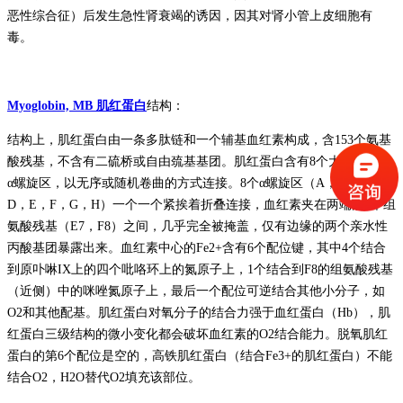
恶性综合征）后发生急性肾衰竭的诱因，因其对肾小管上皮细胞有
毒。
Myoglobin, MB 肌红蛋白
结构：
结构上，肌红蛋白由一条多肽链和一个辅基血红素构成，含153个氨基
酸残基，不含有二硫桥或自由巯基基团。肌红蛋白含有8个大小不等的
α螺旋区，以无序或随机卷曲的方式连接。8个α螺旋区（A，B，C，
D，E，F，G，H）一个一个紧挨着折叠连接，血红素夹在两端的2个组
氨酸残基（E7，F8）之间，几乎完全被掩盖，仅有边缘的两个亲水性
丙酸基团暴露出来。血红素中心的Fe2+含有6个配位键，其中4个结合
到原卟啉IX上的四个吡咯环上的氮原子上，1个结合到F8的组氨酸残基
（近侧）中的咪唑氮原子上，最后一个配位可逆结合其他小分子，如
O2和其他配基。肌红蛋白对氧分子的结合力强于血红蛋白（Hb），肌
红蛋白三级结构的微小变化都会破坏血红素的O2结合能力。脱氧肌红
蛋白的第6个配位是空的，高铁肌红蛋白（结合Fe3+的肌红蛋白）不能
结合O2，H2O替代O2填充该部位。