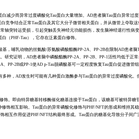
u蛋白减少而异常过度磷酸化Tau蛋白大量增加。AD患者脑Tau蛋白异常过
管蛋白竞争结合正常Tau蛋白及其它大分子微管相关蛋白，并从微管上夺取
正常轴突转运受损，引起突触丢失神经元功能损伤，发生脑神经退行性病变。A
u蛋白（PHF-Tau），它存在泛素蛋白修饰。
，哺乳动物的丝氨酸/苏氨酸磷酸酯酶PP-2A、PP-2B在限制AD患者脑
究证明，AD患者脑中磷酸酯酶PP-2A、PP-2B、PP-1活性均低于正
PP-2B或PP-1使AD p-Tau脱磷酸基可一定程度恢复Tau蛋白促进微管
酶有多种，AD发生时可能有几种蛋白激酶参与Tau蛋白的异常过度磷酸化
关的异常修饰。即由特异糖基转移酶催化糖基连接于Tau蛋白，该糖基可被特
种修饰相互影响。Tau蛋白的异常磷酸化修饰与PHF/NFT的形成和维持其
相互作用促进PHF/NFT结构最终形成。Tau蛋白的糖基化导致分子间