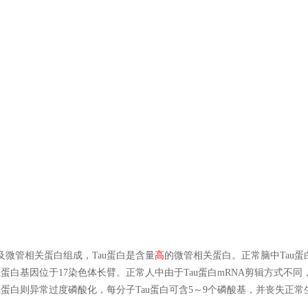
微管相关蛋白组成，Tau蛋白是含量
高
的微管相关蛋白。正常脑中Tau
白基因位于17染色体长臂。正常人中由于Tau蛋白mRNA剪辑方式不同，
u蛋白则异常过度磷酸化，每分子Tau蛋白可含5～9个磷酸基，并丧失正常