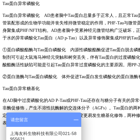
Tau蛋白异常磷酸化
Tau蛋白异常磷酸化 AD患者脑中Tau蛋白总量多于正常人，且正常Ta
管装配形成的生物学功能并丧失维持微管稳定的作用，PHF-Tau与微
身聚集成PHF/NFT结构。AD患者脑中受累神经元微管结构广泛破坏，
于水的异常磷酸化Tau蛋白（AD p-Tau）以及异常修饰聚集成PHF的Ta
①蛋白磷酸酯酶与Tau蛋白磷酸化 内源性磷酸酯酶促进Tau蛋白脱去磷酸基
制剂可引起大鼠海马神经元突触和树突丢失，伴有Tau蛋白的过度磷酸化。研
酸酯酶活性缺陷可能是引起Tau蛋白异常过度磷酸化的主要原因。用PP-2A、
②蛋白激酶与Tau蛋白磷酸化 体外促进Tau蛋白发生磷酸化的蛋白激
Tau蛋白异常糖基化
在AD脑中过度磷酸化的AD P-Tau或PHF-Tau还存在与糖分子有
非酶促修饰，产生不溶性抗酶解的交连体分子（AGFs）。Tau蛋白的两
定。在Tau蛋白过度磷酸化后结构性质改变更易发生糖基化修饰，两种修饰
请您留言
表达增加。
上海友科生物科技有限公司021-58
955621