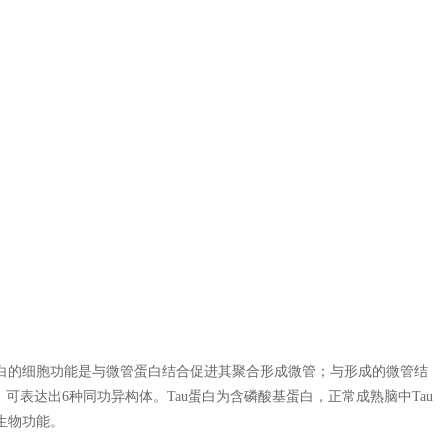
蛋白的细胞功能是与微管蛋白结合促进其聚合形成微管；与形成的微管结
可表达出6种同功异构体。Tau蛋白为含磷酸基蛋白，正常成熟脑中Tau
生物功能。