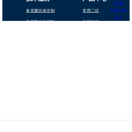
ICP备
11047476
多克隆抗体定制
常用二抗
号-1
单克隆抗体定制
标签抗体
抗体纯化/标记
内参抗体
蛋白与多肽制备
植物抗体
抗体药物定制开发
诊断试剂原料
技术专题
酶标抗体（二 抗）的选择
抗体保存指南
抗体交叉反应的原因
抗体实验中一些相关问题
SDS-PAGE电泳时电泳条带问题