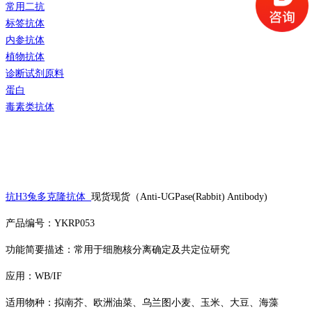
常用二抗
标签抗体
内参抗体
植物抗体
诊断试剂原料
蛋白
毒素类抗体
抗H3兔多克隆抗体
现货现货（Anti-UGPase(Rabbit) Antibody)
产品编号：YKRP053
功能简要描述：常用于细胞核分离确定及共定位研究
应用：WB/IF
适用物种：拟南芥、欧洲油菜、乌兰图小麦、玉米、大豆、海藻