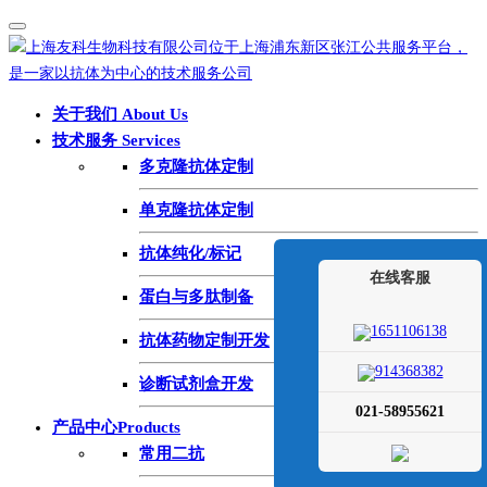
关于我们 About Us
技术服务 Services
多克隆抗体定制
单克隆抗体定制
抗体纯化/标记
在线客服
蛋白与多肽制备
1651106138
抗体药物定制开发
914368382
诊断试剂盒开发
021-58955621
产品中心Products
常用二抗